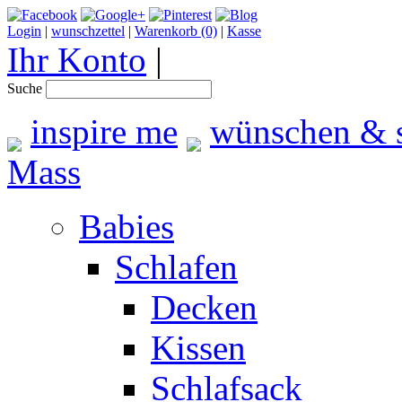
Login
|
wunschzettel
|
Warenkorb (0)
|
Kasse
Ihr Konto
|
Suche
inspire me
wünschen & 
Mass
Babies
Schlafen
Decken
Kissen
Schlafsack