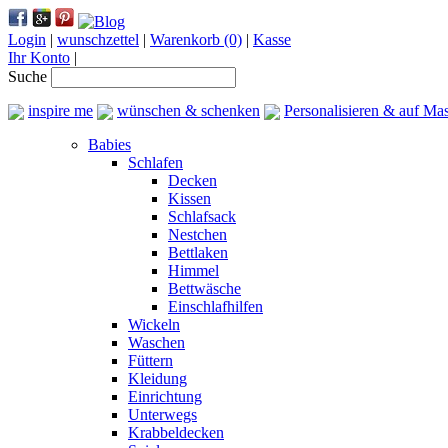
Login
|
wunschzettel
|
Warenkorb (0)
|
Kasse
Ihr Konto
|
Suche
inspire me
wünschen & schenken
Personalisieren & auf Ma
Babies
Schlafen
Decken
Kissen
Schlafsack
Nestchen
Bettlaken
Himmel
Bettwäsche
Einschlafhilfen
Wickeln
Waschen
Füttern
Kleidung
Einrichtung
Unterwegs
Krabbeldecken