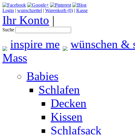
Login
|
wunschzettel
|
Warenkorb (0)
|
Kasse
Ihr Konto
|
Suche
inspire me
wünschen & 
Mass
Babies
Schlafen
Decken
Kissen
Schlafsack