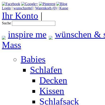
Login
|
wunschzettel
|
Warenkorb (0)
|
Kasse
Ihr Konto
|
Suche
inspire me
wünschen & 
Mass
Babies
Schlafen
Decken
Kissen
Schlafsack