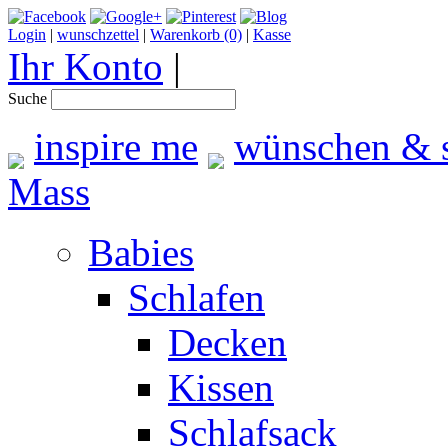
Login
|
wunschzettel
|
Warenkorb (0)
|
Kasse
Ihr Konto
|
Suche
inspire me
wünschen & 
Mass
Babies
Schlafen
Decken
Kissen
Schlafsack