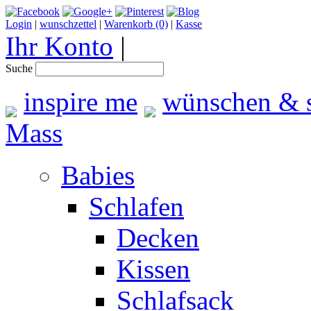
Login
|
wunschzettel
|
Warenkorb (0)
|
Kasse
Ihr Konto
|
Suche
inspire me
wünschen & 
Mass
Babies
Schlafen
Decken
Kissen
Schlafsack